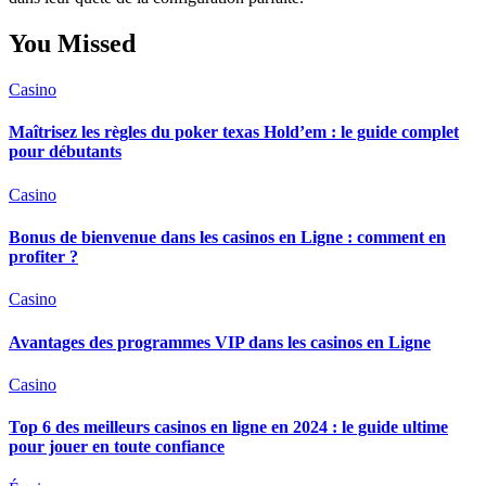
You Missed
Casino
Maîtrisez les règles du poker texas Hold’em : le guide complet
pour débutants
Casino
Bonus de bienvenue dans les casinos en Ligne : comment en
profiter ?
Casino
Avantages des programmes VIP dans les casinos en Ligne
Casino
Top 6 des meilleurs casinos en ligne en 2024 : le guide ultime
pour jouer en toute confiance