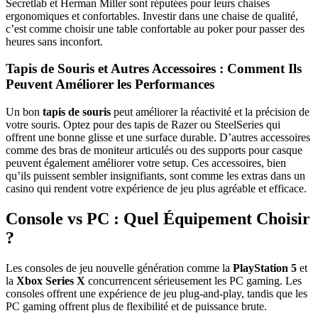
Secretlab et Herman Miller sont réputées pour leurs chaises
ergonomiques et confortables. Investir dans une chaise de qualité,
c’est comme choisir une table confortable au poker pour passer des
heures sans inconfort.
Tapis de Souris et Autres Accessoires : Comment Ils
Peuvent Améliorer les Performances
Un bon
tapis de souris
peut améliorer la réactivité et la précision de
votre souris. Optez pour des tapis de Razer ou SteelSeries qui
offrent une bonne glisse et une surface durable. D’autres accessoires
comme des bras de moniteur articulés ou des supports pour casque
peuvent également améliorer votre setup. Ces accessoires, bien
qu’ils puissent sembler insignifiants, sont comme les extras dans un
casino qui rendent votre expérience de jeu plus agréable et efficace.
Console vs PC : Quel Équipement Choisir
?
Les consoles de jeu nouvelle génération comme la
PlayStation 5
et
la
Xbox Series X
concurrencent sérieusement les PC gaming. Les
consoles offrent une expérience de jeu plug-and-play, tandis que les
PC gaming offrent plus de flexibilité et de puissance brute.