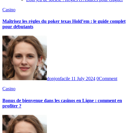
Casino
Maîtrisez les règles du poker texas Hold’em : le guide complet
pour débutants
donjonfacile
11 July 2024
0
Comment
Casino
Bonus de bienvenue dans les casinos en Ligne : comment en
profiter ?