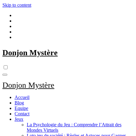
Skip to content
Donjon Mystère
Donjon Mystère
Accueil
Blog
Equipe
Contact
Jeux
La Psychologie du Jeu : Comprendre l’Attrait des
Mondes Virtuels
Loto jeu de société : Règles et Astuces pour Gagner