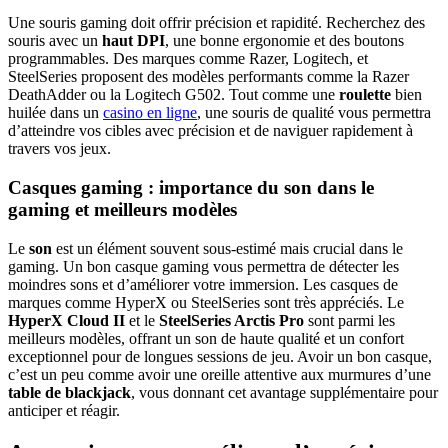
Une souris gaming doit offrir précision et rapidité. Recherchez des
souris avec un
haut DPI
, une bonne ergonomie et des boutons
programmables. Des marques comme Razer, Logitech, et
SteelSeries proposent des modèles performants comme la Razer
DeathAdder ou la Logitech G502. Tout comme une
roulette
bien
huilée dans un
casino en ligne
, une souris de qualité vous permettra
d’atteindre vos cibles avec précision et de naviguer rapidement à
travers vos jeux.
Casques gaming : importance du son dans le
gaming et meilleurs modèles
Le
son
est un élément souvent sous-estimé mais crucial dans le
gaming. Un bon casque gaming vous permettra de détecter les
moindres sons et d’améliorer votre immersion. Les casques de
marques comme HyperX ou SteelSeries sont très appréciés. Le
HyperX Cloud II
et le
SteelSeries Arctis Pro
sont parmi les
meilleurs modèles, offrant un son de haute qualité et un confort
exceptionnel pour de longues sessions de jeu. Avoir un bon casque,
c’est un peu comme avoir une oreille attentive aux murmures d’une
table de blackjack
, vous donnant cet avantage supplémentaire pour
anticiper et réagir.