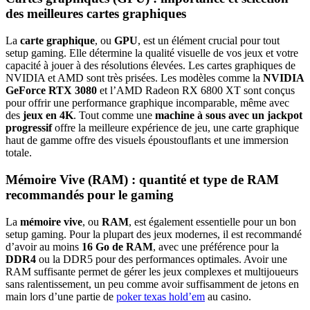
des meilleures cartes graphiques
La
carte graphique
, ou
GPU
, est un élément crucial pour tout
setup gaming. Elle détermine la qualité visuelle de vos jeux et votre
capacité à jouer à des résolutions élevées. Les cartes graphiques de
NVIDIA et AMD sont très prisées. Les modèles comme la
NVIDIA
GeForce RTX 3080
et l’AMD Radeon RX 6800 XT sont conçus
pour offrir une performance graphique incomparable, même avec
des
jeux en 4K
. Tout comme une
machine à sous avec un jackpot
progressif
offre la meilleure expérience de jeu, une carte graphique
haut de gamme offre des visuels époustouflants et une immersion
totale.
Mémoire Vive (RAM) : quantité et type de RAM
recommandés pour le gaming
La
mémoire vive
, ou
RAM
, est également essentielle pour un bon
setup gaming. Pour la plupart des jeux modernes, il est recommandé
d’avoir au moins
16 Go de RAM
, avec une préférence pour la
DDR4
ou la DDR5 pour des performances optimales. Avoir une
RAM suffisante permet de gérer les jeux complexes et multijoueurs
sans ralentissement, un peu comme avoir suffisamment de jetons en
main lors d’une partie de
poker texas hold’em
au casino.