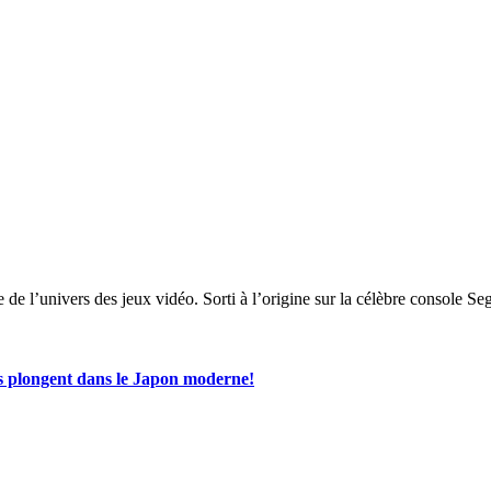
le de l’univers des jeux vidéo. Sorti à l’origine sur la célèbre console
s plongent dans le Japon moderne!