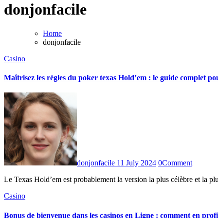
donjonfacile
Home
donjonfacile
Casino
Maîtrisez les règles du poker texas Hold’em : le guide complet p
donjonfacile
11 July 2024
0
Comment
Le Texas Hold’em est probablement la version la plus célèbre et la 
Casino
Bonus de bienvenue dans les casinos en Ligne : comment en profi