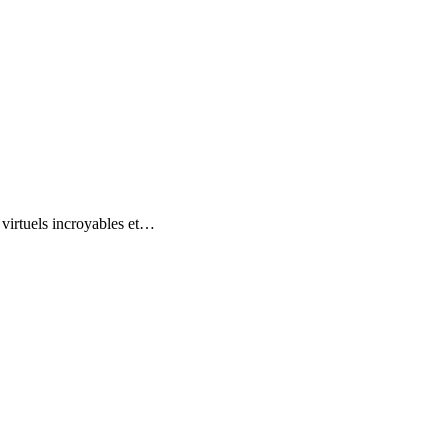
 virtuels incroyables et…