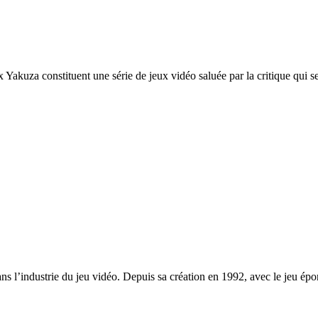
 Yakuza constituent une série de jeux vidéo saluée par la critique qui
ans l’industrie du jeu vidéo. Depuis sa création en 1992, avec le je