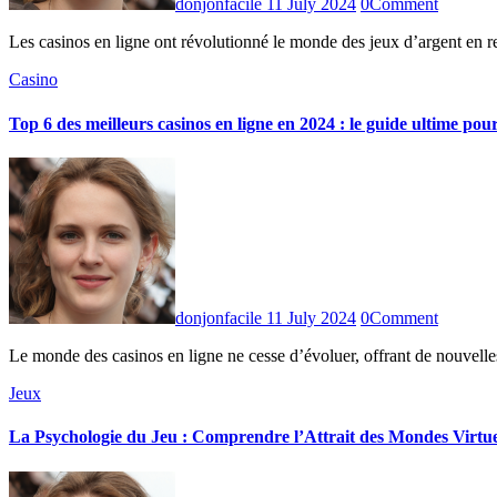
donjonfacile
11 July 2024
0
Comment
Les casinos en ligne ont révolutionné le monde des jeux d’argent en
Casino
Top 6 des meilleurs casinos en ligne en 2024 : le guide ultime pou
donjonfacile
11 July 2024
0
Comment
Le monde des casinos en ligne ne cesse d’évoluer, offrant de nouvelle
Jeux
La Psychologie du Jeu : Comprendre l’Attrait des Mondes Virtue