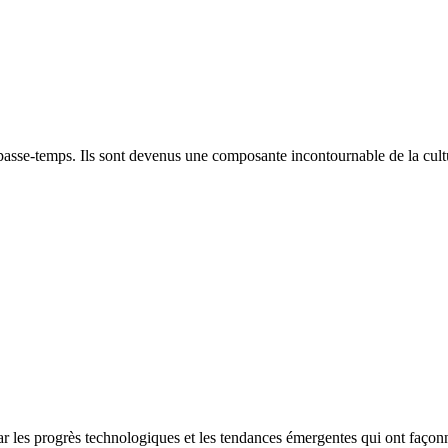
es passe-temps. Ils sont devenus une composante incontournable de la cu
e par les progrès technologiques et les tendances émergentes qui ont faço