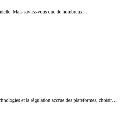
e domicile. Mais saviez-vous que de nombreux…
echnologies et la régulation accrue des plateformes, choisir…